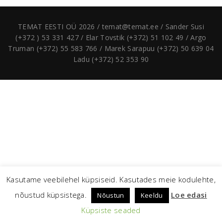
TEMAT EESTI OÜ 2026 / temat@temat.ee / Sander Susi
(+372 ) 53 331 427 / Elar Tovstik (+372) 51 102 49 / Argo
Truman (+372) 55 583 766 / Marek Sarapuu (+372) 50 639 04
Ladu (+372) 52 353 90
Kasutame veebilehel küpsiseid. Kasutades meie kodulehte,
nõustud küpsistega.
Loe edasi
Nõustun
Keeldu
Küpsiste seaded