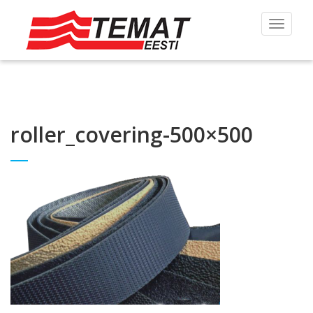
Toggle
navigat
roller_covering-500×500