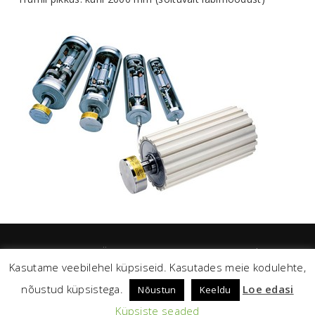
TEMAT EESTI OÜ 2026 / temat@temat.ee / Sander Susi
Kasutame veebilehel küpsiseid. Kasutades meie kodulehte,
(+372 ) 53 331 427 / Elar Tovstik (+372) 51 102 49 / Argo
Truman (+372) 55 583 766 / Marek Sarapuu (+372) 50 639 04
nõustud küpsistega.
Loe edasi
Nõustun
Keeldu
Ladu (+372) 52 353 90
Küpsiste seaded