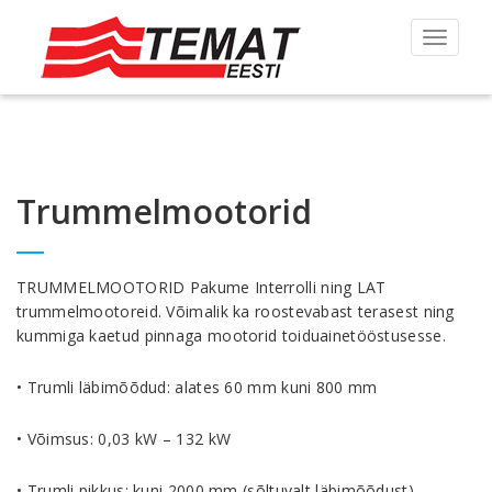
Toggle
navigat
Trummelmootorid
TRUMMELMOOTORID Pakume Interrolli ning LAT
trummelmootoreid. Võimalik ka roostevabast terasest ning
kummiga kaetud pinnaga mootorid toiduainetööstusesse.
• Trumli läbimõõdud: alates 60 mm kuni 800 mm
• Võimsus: 0,03 kW – 132 kW
• Trumli pikkus: kuni 2000 mm (sõltuvalt läbimõõdust)