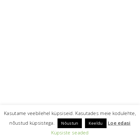
Kasutame veebilehel küpsiseid. Kasutades meie kodulehte,
nõustud küpsistega.
Loe edasi
Nõustun
Keeldu
Küpsiste seaded