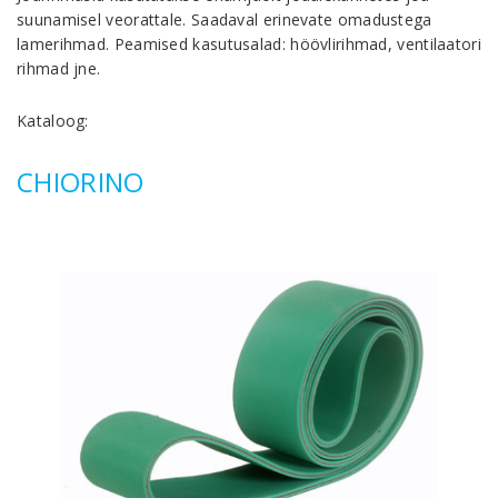
suunamisel veorattale. Saadaval erinevate omadustega
lamerihmad. Peamised kasutusalad: höövlirihmad, ventilaatori
rihmad jne.
Kataloog:
CHIORINO