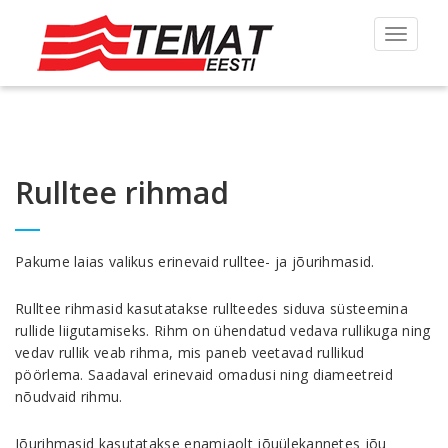
Toggle
navigat
Rulltee rihmad
Pakume laias valikus erinevaid rulltee- ja jõurihmasid.
Rulltee rihmasid kasutatakse rullteedes siduva süsteemina
rullide liigutamiseks. Rihm on ühendatud vedava rullikuga ning
vedav rullik veab rihma, mis paneb veetavad rullikud
pöörlema. Saadaval erinevaid omadusi ning diameetreid
nõudvaid rihmu.
Jõurihmasid kasutatakse enamjaolt jõuülekannetes jõu