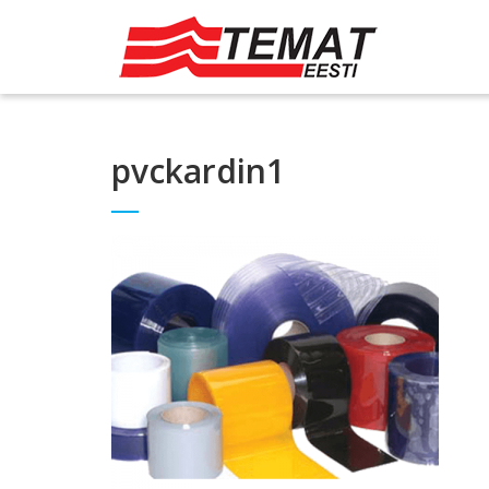
pvckardin1