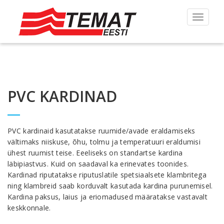
Toggle
navigat
PVC KARDINAD
PVC kardinaid kasutatakse ruumide/avade eraldamiseks
vältimaks niiskuse, õhu, tolmu ja temperatuuri eraldumisi
ühest ruumist teise. Eeeliseks on standartse kardina
läbipiastvus. Kuid on saadaval ka erinevates toonides.
Kardinad riputatakse riputuslatile spetsiaalsete klambritega
ning klambreid saab korduvalt kasutada kardina purunemisel.
Kardina paksus, laius ja eriomadused määratakse vastavalt
keskkonnale.