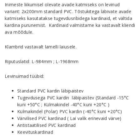
Inimeste liikumisel olevate avade katmiseks on levinud
variant: 2x200mm standard PVC. Tõstukitega läbivate avade
katmiseks kasutatakse tugevdusribidega kardinaid, et vältida
kardina purunemist. Kardinaid valmistame ka vastavalt kliendi
ava mõõdule.
Klambrid vastavalt lamelli laiusele.
Riputuslatid: L-984mm ; L-1968mm
Levinuimad tüübid:
Standard PVC kardin läbipaistev
Tugevdusega PVC kardin läbipaistev (Standard -15°C
kuni +50°C ; Külmakindel -40°C kuni +20°C )
Külmakindel (Polar) PVC kardin (-40°C kuni +20°C)
Värvilised PVC kardinad ( Lai valik erinevaid värve)
Antistaatilised PVC kardinad
Keevituskardinad