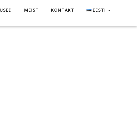
USED
MEIST
KONTAKT
EESTI