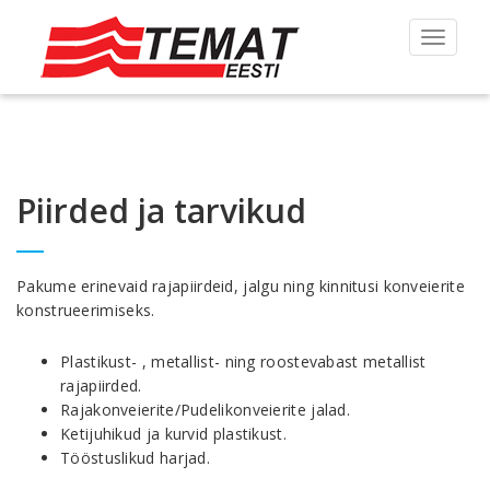
Toggle
navigat
Piirded ja tarvikud
Pakume erinevaid rajapiirdeid, jalgu ning kinnitusi konveierite
konstrueerimiseks.
Plastikust- , metallist- ning roostevabast metallist
rajapiirded.
Rajakonveierite/Pudelikonveierite jalad.
Ketijuhikud ja kurvid plastikust.
Tööstuslikud harjad.