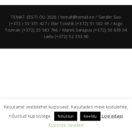
TEMAT EESTI OÜ 2026 / temat@temat.ee / Sander Susi
(+372 ) 53 331 427 / Elar Tovstik (+372) 51 102 49 / Argo
Truman (+372) 55 583 766 / Marek Sarapuu (+372) 50 639 04
Ladu (+372) 52 353 90
Kasutame veebilehel küpsiseid. Kasutades meie kodulehte,
nõustud küpsistega.
Loe edasi
Nõustun
Keeldu
Küpsiste seaded