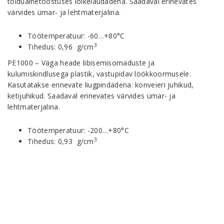
toiduainetööstuses lõikelaudadena. Saadaval erinevates
värvides ümar- ja lehtmaterjalina.
Töötemperatuur: -60…+80°C
3
Tihedus: 0,96 g/cm
PE1000 – Väga heade libisemisomaduste ja
kulumiskindlusega plastik, vastupidav löökkoormusele.
Kasutatakse erinevate liugpindadena: konveieri juhikud,
ketijuhikud. Saadaval erinevates värvides ümar- ja
lehtmaterjalina.
Töötemperatuur: -200…+80°C
3
Tihedus: 0,93 g/cm