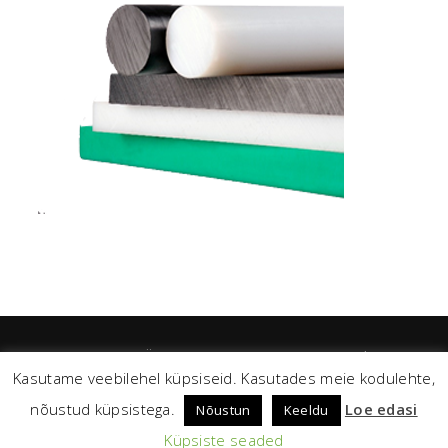
TEMAT EESTI OÜ 2026 / temat@temat.ee / Sander Susi
Kasutame veebilehel küpsiseid. Kasutades meie kodulehte,
(+372 ) 53 331 427 / Elar Tovstik (+372) 51 102 49 / Argo
Truman (+372) 55 583 766 / Marek Sarapuu (+372) 50 639 04
nõustud küpsistega.
Loe edasi
Nõustun
Keeldu
Ladu (+372) 52 353 90
Küpsiste seaded