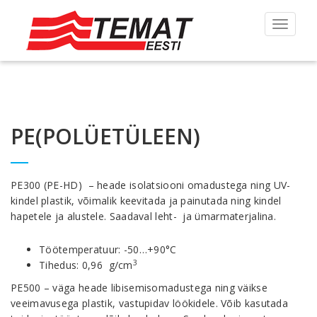
Toggle
navigat
PE(POLÜETÜLEEN)
PE300 (PE-HD) – heade isolatsiooni omadustega ning UV-
kindel plastik, võimalik keevitada ja painutada ning kindel
hapetele ja alustele. Saadaval leht- ja ümarmaterjalina.
Töötemperatuur: -50…+90°C
3
Tihedus: 0,96 g/cm
PE500 – väga heade libisemisomadustega ning väikse
veeimavusega plastik, vastupidav löökidele. Võib kasutada