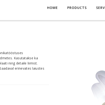
HOME
PRODUCTS
SERV
oonikatööstuses
eadmetes. Kasutatakse ka
ti ning detaile liimist.
. Saadaval erinevates laiustes