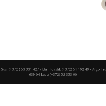
si (+372 ) 53 331 427 / Elar Tovstik (+372) 51 102 49 / Argo T
639 04 Ladu (+372) 52 353 90