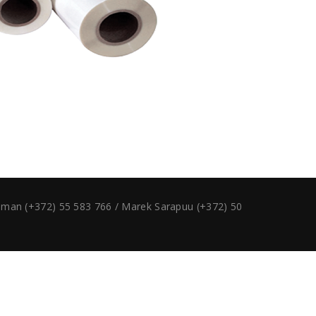
ruman (+372) 55 583 766 / Marek Sarapuu (+372) 50