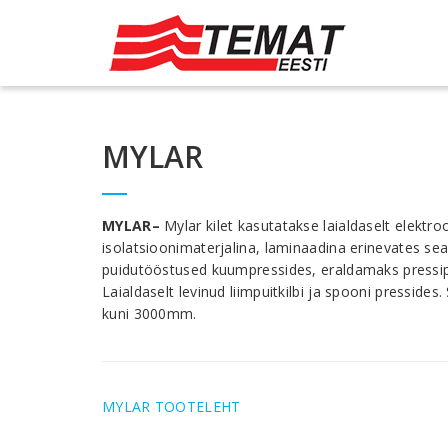
MYLAR
MYLAR
–
Mylar
kilet kasutatakse laialdaselt elektr
isolatsioonimaterjalina, laminaadina erinevates s
puidutööstused kuumpressides, eraldamaks pressiplaa
Laialdaselt levinud liimpuitkilbi ja spooni pressides
kuni 3000mm.
MYLAR TOOTELEHT