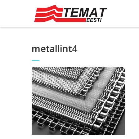
metallint4