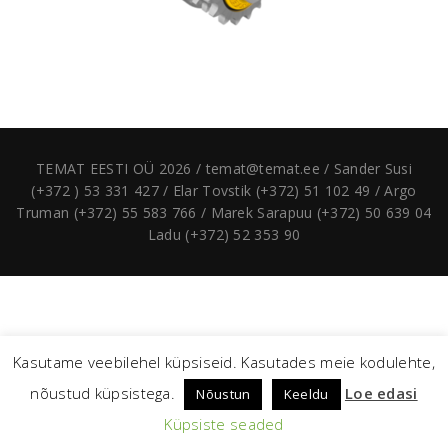
TEMAT EESTI OÜ 2026 / temat@temat.ee / Sander Susi
(+372 ) 53 331 427 / Elar Tovstik (+372) 51 102 49 / Argo
Truman (+372) 55 583 766 / Marek Sarapuu (+372) 50 639 04
Ladu (+372) 52 353 90
Kasutame veebilehel küpsiseid. Kasutades meie kodulehte,
nõustud küpsistega.
Loe edasi
Nõustun
Keeldu
Küpsiste seaded