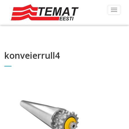
Toggle
navigat
konveierrull4