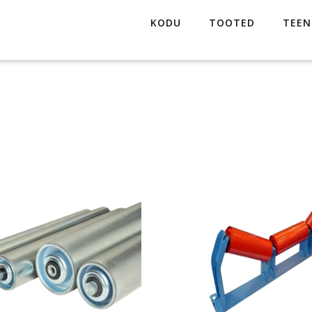
KODU
TOOTED
TEEN