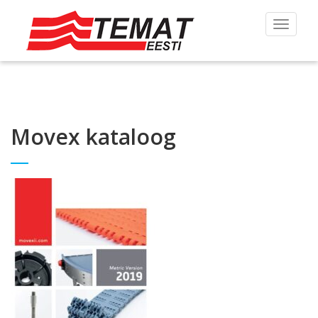
Toggle
navigat
Movex kataloog