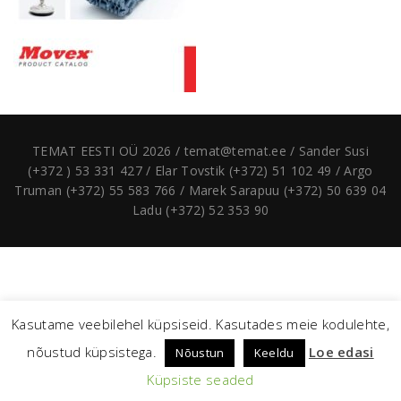
TEMAT EESTI OÜ 2026 / temat@temat.ee / Sander Susi
(+372 ) 53 331 427 / Elar Tovstik (+372) 51 102 49 / Argo
Truman (+372) 55 583 766 / Marek Sarapuu (+372) 50 639 04
Ladu (+372) 52 353 90
Kasutame veebilehel küpsiseid. Kasutades meie kodulehte,
nõustud küpsistega.
Loe edasi
Nõustun
Keeldu
Küpsiste seaded