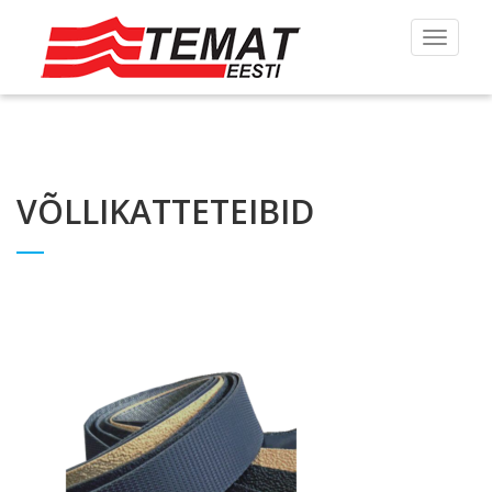
Toggle
navigat
VÕLLIKATTETEIBID