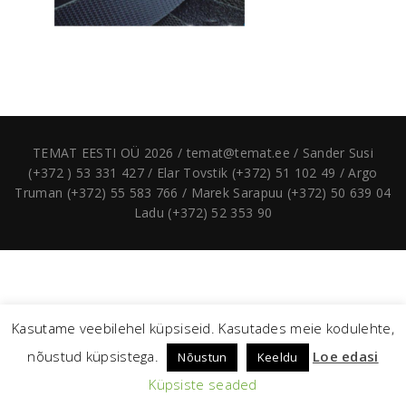
TEMAT EESTI OÜ 2026 / temat@temat.ee / Sander Susi
(+372 ) 53 331 427 / Elar Tovstik (+372) 51 102 49 / Argo
Truman (+372) 55 583 766 / Marek Sarapuu (+372) 50 639 04
Ladu (+372) 52 353 90
Kasutame veebilehel küpsiseid. Kasutades meie kodulehte,
nõustud küpsistega.
Loe edasi
Nõustun
Keeldu
Küpsiste seaded