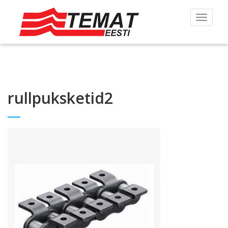
Toggle
navigat
rullpuksketid2