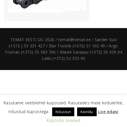
TEMAT EESTI OÜ 2026 / temat@temat.ee / Sander Susi
(+372 ) 53 331 427 / Elar Tovstik (+372) 51 102 49 / Argo
Truman (+372) 55 583 766 / Marek Sarapuu (+372) 50 639 04
Ladu (+372) 52 353 90
Kasutame veebilehel küpsiseid. Kasutades meie kodulehte,
nõustud küpsistega.
Loe edasi
Nõustun
Keeldu
Küpsiste seaded