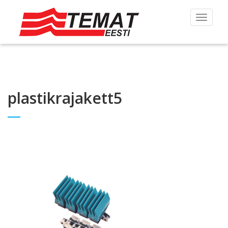
Toggle
navigat
plastikrajakett5