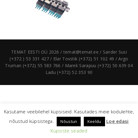
TEMAT EESTI OÜ 2026 / temat@temat.ee / Sander Susi
(+372 ) 53 331 427 / Elar Tovstik (+372) 51 102 49 / Argo
Truman (+372) 55 583 766 / Marek Sarapuu (+372) 50 639 04
Ladu (+372) 52 353 90
Kasutame veebilehel küpsiseid. Kasutades meie kodulehte,
nõustud küpsistega.
Loe edasi
Nõustun
Keeldu
Küpsiste seaded