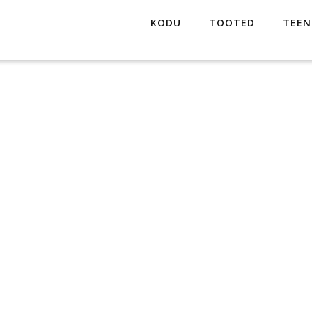
KODU
TOOTED
TEEN