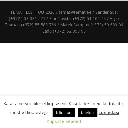
TEMAT EESTI OÜ 2026 / temat@temat.ee / Sander Susi
(+372 ) 53 331 427 / Elar Tovstik (+372) 51 102 49 / Argo
Truman (+372) 55 583 766 / Marek Sarapuu (+372) 50 639 04
Ladu (+372) 52 353 90
Kasutame veebilehel küpsiseid. Kasutades meie kodulehte,
nõustud küpsistega.
Loe edasi
Nõustun
Keeldu
Küpsiste seaded