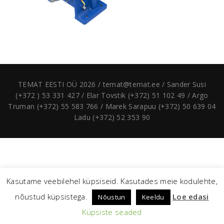
TEMAT EESTI OÜ 2026 / temat@temat.ee / Sander Susi
(+372 ) 53 331 427 / Elar Tovstik (+372) 51 102 49 / Argo
Truman (+372) 55 583 766 / Marek Sarapuu (+372) 50 639 04
Ladu (+372) 52 353 90
Kasutame veebilehel küpsiseid. Kasutades meie kodulehte,
nõustud küpsistega.
Loe edasi
Nõustun
Keeldu
Küpsiste seaded