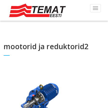
Toggle
navigat
mootorid ja reduktorid2