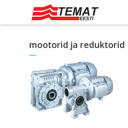
mootorid ja reduktorid