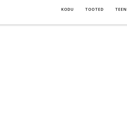
KODU
TOOTED
TEEN