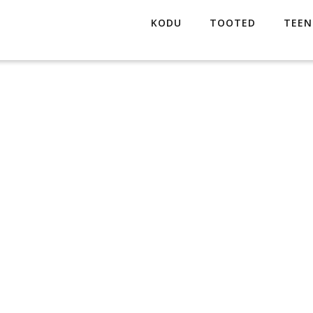
KODU
TOOTED
TEEN