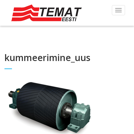
Toggle
navigat
kummeerimine_uus