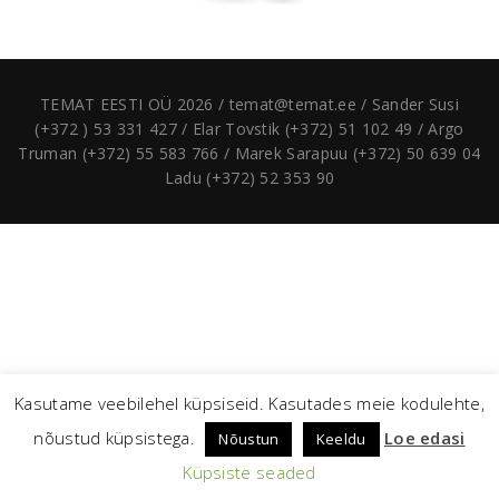
TEMAT EESTI OÜ 2026 / temat@temat.ee / Sander Susi
(+372 ) 53 331 427 / Elar Tovstik (+372) 51 102 49 / Argo
Truman (+372) 55 583 766 / Marek Sarapuu (+372) 50 639 04
Ladu (+372) 52 353 90
Kasutame veebilehel küpsiseid. Kasutades meie kodulehte,
nõustud küpsistega.
Loe edasi
Nõustun
Keeldu
Küpsiste seaded