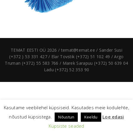
TEMAT EESTI OÜ 2026 / temat@temat.ee / Sander Susi
(+372 ) 53 331 427 / Elar Tovstik (+372) 51 102 49 / Argo
Truman (+372) 55 583 766 / Marek Sarapuu (+372) 50 639 04
Ladu (+372) 52 353 90
Kasutame veebilehel küpsiseid. Kasutades meie kodulehte,
nõustud küpsistega.
Loe edasi
Nõustun
Keeldu
Küpsiste seaded