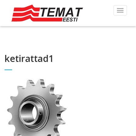
Toggle
navigat
ketirattad1