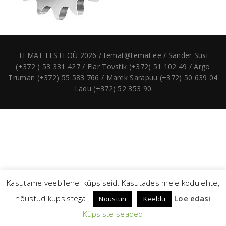
TEMAT EESTI OÜ 2026 / temat@temat.ee / Sander Susi
(+372 ) 53 331 427 / Elar Tovstik (+372) 51 102 49 / Argo
Truman (+372) 55 583 766 / Marek Sarapuu (+372) 50 639 04
Ladu (+372) 52 353 90
Kasutame veebilehel küpsiseid. Kasutades meie kodulehte,
nõustud küpsistega.
Loe edasi
Nõustun
Keeldu
Küpsiste seaded