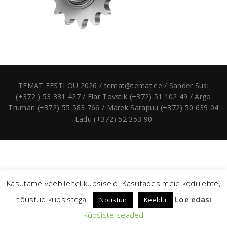
TEMAT EESTI OÜ 2026 / temat@temat.ee / Sander Susi
(+372 ) 53 331 427 / Elar Tovstik (+372) 51 102 49 / Argo
Truman (+372) 55 583 766 / Marek Sarapuu (+372) 50 639 04
Ladu (+372) 52 353 90
Kasutame veebilehel küpsiseid. Kasutades meie kodulehte,
nõustud küpsistega.
Loe edasi
Nõustun
Keeldu
Küpsiste seaded