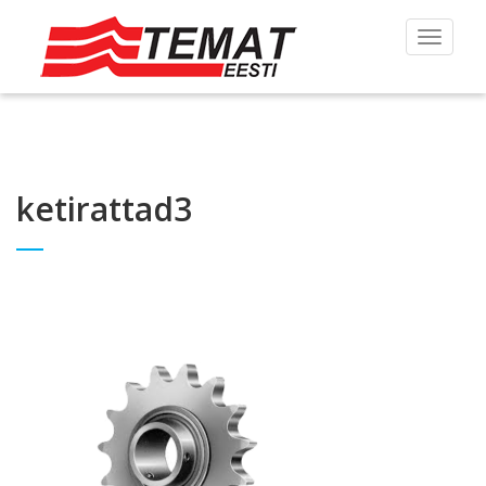
Toggle
navigat
ketirattad3