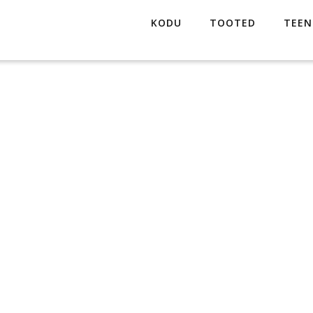
KODU
TOOTED
TEEN