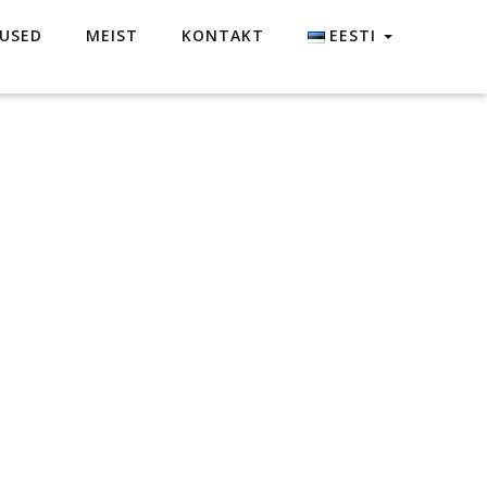
USED
MEIST
KONTAKT
EESTI