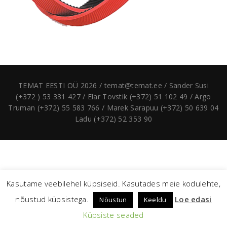
TEMAT EESTI OÜ 2026 / temat@temat.ee / Sander Susi
(+372 ) 53 331 427 / Elar Tovstik (+372) 51 102 49 / Argo
Truman (+372) 55 583 766 / Marek Sarapuu (+372) 50 639 04
Ladu (+372) 52 353 90
Kasutame veebilehel küpsiseid. Kasutades meie kodulehte,
nõustud küpsistega.
Loe edasi
Nõustun
Keeldu
Küpsiste seaded