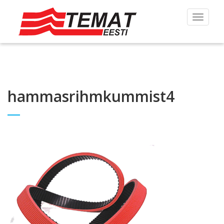
Toggle
navigat
hammasrihmkummist4