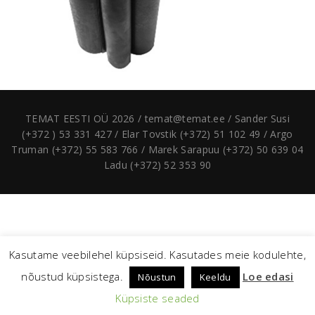
TEMAT EESTI OÜ 2026 / temat@temat.ee / Sander Susi
(+372 ) 53 331 427 / Elar Tovstik (+372) 51 102 49 / Argo
Truman (+372) 55 583 766 / Marek Sarapuu (+372) 50 639 04
Ladu (+372) 52 353 90
Kasutame veebilehel küpsiseid. Kasutades meie kodulehte,
nõustud küpsistega.
Loe edasi
Nõustun
Keeldu
Küpsiste seaded