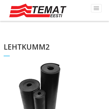
Toggle
navigat
LEHTKUMM2