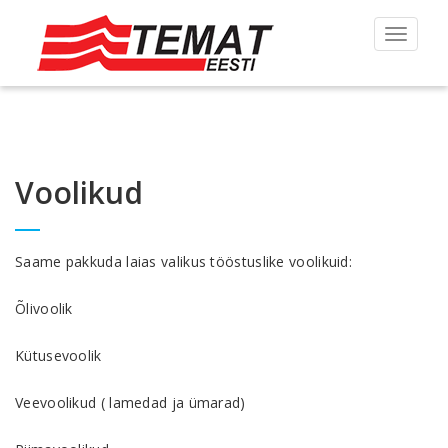
Toggle
navigat
Voolikud
Saame pakkuda laias valikus tööstuslike voolikuid:
Õlivoolik
Kütusevoolik
Veevoolikud ( lamedad ja ümarad)